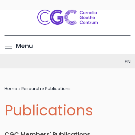
Skip
to
main
content
Toggle menu visibility
Menu
EN
Home
»
Research
»
Publications
Publications
CGC Members' Publications