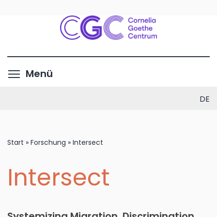
Direkt
zum
Inhalt
Menüsichtbarkeit umschalte
Menü
DE
Start
»
Forschung
»
Intersect
Intersect
Systemizing Migration, Discrimination,