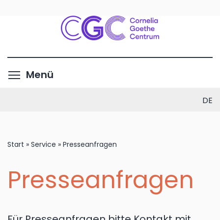
Direkt
zum
Inhalt
Menüsichtbarkeit umschalte
Menü
DE
Start
»
Service
»
Presseanfragen
Presseanfragen
Für Presseanfragen bitte Kontakt mit