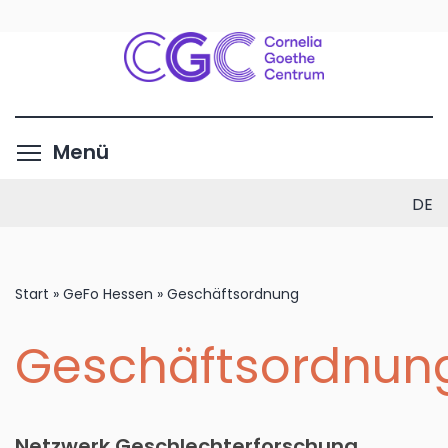
Direkt
zum
Inhalt
Menüsichtbarkeit umschalte
Menü
DE
Start
»
GeFo Hessen
»
Geschäftsordnung
Geschäftsordnun
Netzwerk Geschlechterforschung