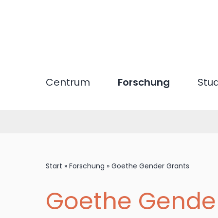
Direkt
zum
Inhalt
Centrum
Forschung
Stu
Start
»
Forschung
»
Goethe Gender Grants
Goethe Gender