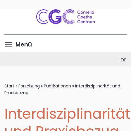
Direkt
zum
Inhalt
Menüsichtbarkeit umschalte
Menü
DE
Start
»
Forschung
»
Publikationen
»
Interdisziplinarität und
Praxisbezug
Interdisziplinarität