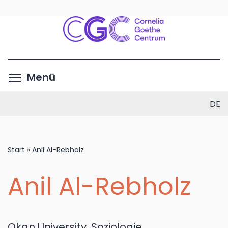
Direkt
zum
Inhalt
Menüsichtbarkeit umschalte
Menü
DE
Start
»
Anil Al-Rebholz
Anil Al-Rebholz
Okan University, Soziologie