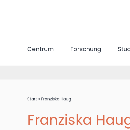
Direkt
zum
Inhalt
Centrum
Forschung
Stu
Start
»
Franziska Haug
Franziska Hau