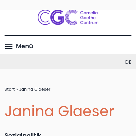
Direkt
zum
Inhalt
Menüsichtbarkeit umschalte
Menü
DE
Start
»
Janina Glaeser
Janina Glaeser
Sozialpolitik