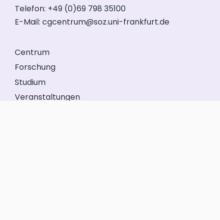
Telefon: +49 (0)69 798 35100
E-Mail:
cgcentrum@soz.uni-frankfurt.de
Centrum
Forschung
Studium
Veranstaltungen
Service
Förderkreis
GeFo Hessen
Kontakt
Impressum
Datenschutz
Anmelden